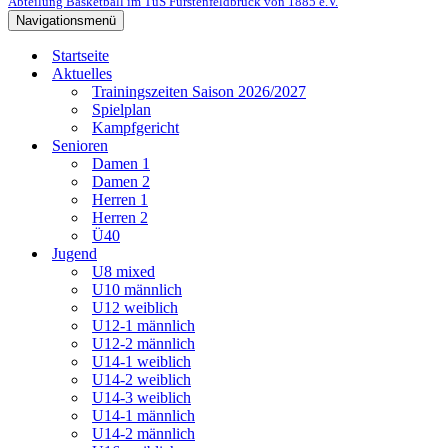
Abteilung Basketball im TuS Fürstenfeldbruck von 1885 e.V.
Navigationsmenü
Startseite
Aktuelles
Trainingszeiten Saison 2026/2027
Spielplan
Kampfgericht
Senioren
Damen 1
Damen 2
Herren 1
Herren 2
Ü40
Jugend
U8 mixed
U10 männlich
U12 weiblich
U12-1 männlich
U12-2 männlich
U14-1 weiblich
U14-2 weiblich
U14-3 weiblich
U14-1 männlich
U14-2 männlich