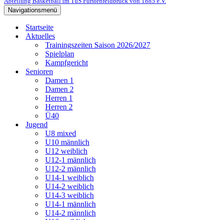
Abteilung Basketball im TuS Fürstenfeldbruck von 1885 e.V.
Navigationsmenü
Startseite
Aktuelles
Trainingszeiten Saison 2026/2027
Spielplan
Kampfgericht
Senioren
Damen 1
Damen 2
Herren 1
Herren 2
Ü40
Jugend
U8 mixed
U10 männlich
U12 weiblich
U12-1 männlich
U12-2 männlich
U14-1 weiblich
U14-2 weiblich
U14-3 weiblich
U14-1 männlich
U14-2 männlich