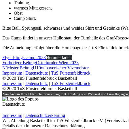
Training,
warmes Mittagessen,
Obst
Camp-Shirt.
Bitte Ball, Sprungseil, schwarzes und weißes Shirt und Getränke (Was
Das Camp findet in unserer Halle statt, der Turnhalle des Graf-Ras
Die Anmeldung erfolgt über die Homepage des TuS Fürstenfeldbruc
Flyer Pfingstcamp 2023
Herunterladen
Vorheriger Beitrag
Osterturnier Wien 2023
Nächster Beitrag
U10w bayerischer Vizemeister
Impressum
|
Datenschutz
|
TuS Fürstenfeldbruck
© 2020 TuS Fürstenfeldbruck Basketball
Impressum
|
Datenschutz
|
TuS Fürstenfeldbruck
© 2020 TuS Fürstenfeldbruck Basketball
Zum Ändern Ihrer Datenschutzeinstellung, z.B. Erteilung oder Widerruf von Einwilligungen, 
Datenschutz
Impressum
|
Datenschutzerklärung
Wir, Abteilung Basketball im TuS Fürstenfeldbruck e.V. (Vereinssit
Details dazu in unserer Datenschutzerklärung.