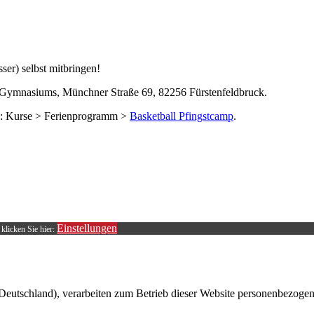
ser) selbst mitbringen!
so-Gymnasiums, Münchner Straße 69, 82256 Fürstenfeldbruck.
k: Kurse > Ferienprogramm >
Basketball Pfingstcamp
.
Einstellungen
klicken Sie hier:
z: Deutschland), verarbeiten zum Betrieb dieser Website personenbezog