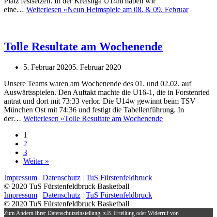
Platz festsetzen. In der Kreisliga U14m haben wir
eine…
Weiterlesen »
Neun Heimspiele am 08. & 09. Februar
Tolle Resultate am Wochenende
5. Februar 2020
5. Februar 2020
Unsere Teams waren am Wochenende des 01. und 02.02. auf
Auswärtsspielen. Den Auftakt machte die U16-1, die in Forstenried
antrat und dort mit 73:33 verlor. Die U14w gewinnt beim TSV
München Ost mit 74:36 und festigt die Tabellenführung. In
der…
Weiterlesen »
Tolle Resultate am Wochenende
1
2
3
Weiter »
Impressum
|
Datenschutz
|
TuS Fürstenfeldbruck
© 2020 TuS Fürstenfeldbruck Basketball
Impressum
|
Datenschutz
|
TuS Fürstenfeldbruck
© 2020 TuS Fürstenfeldbruck Basketball
Zum Ändern Ihrer Datenschutzeinstellung, z.B. Erteilung oder Widerruf von