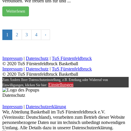
verbunden. Wir freuen uns für und ...
Weiterlesen
1
2
3
4
›
Impressum
|
Datenschutz
|
TuS Fürstenfeldbruck
© 2020 TuS Fürstenfeldbruck Basketball
Impressum
|
Datenschutz
|
TuS Fürstenfeldbruck
© 2020 TuS Fürstenfeldbruck Basketball
Zum Ändern Ihrer Datenschutzeinstellung, z.B. Erteilung oder Widerruf von
Einstellungen
Einwilligungen, klicken Sie hier:
Datenschutz
Impressum
|
Datenschutzerklärung
Wir, Abteilung Basketball im TuS Fürstenfeldbruck e.V.
(Vereinssitz: Deutschland), verarbeiten zum Betrieb dieser Website
personenbezogene Daten nur im technisch unbedingt notwendigen
Umfang. Alle Details dazu in unserer Datenschutzerklärung.