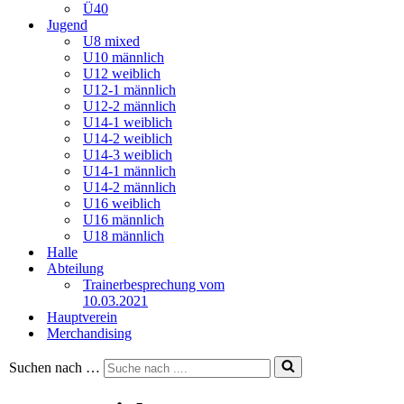
Ü40
Jugend
U8 mixed
U10 männlich
U12 weiblich
U12-1 männlich
U12-2 männlich
U14-1 weiblich
U14-2 weiblich
U14-3 weiblich
U14-1 männlich
U14-2 männlich
U16 weiblich
U16 männlich
U18 männlich
Halle
Abteilung
Trainerbesprechung vom
10.03.2021
Hauptverein
Merchandising
Suchen nach …